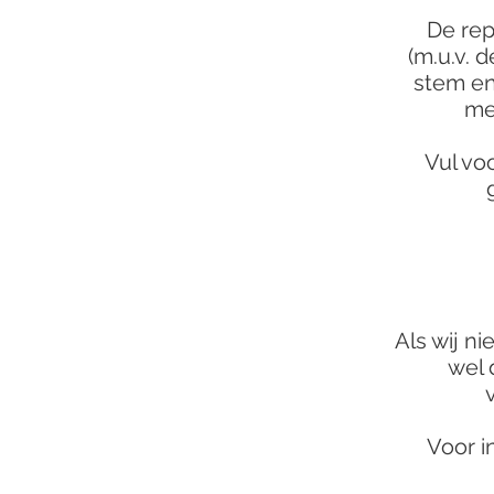
De rep
(m.u.v. 
stem en
me
Vul vo
Als wij n
wel 
Voor i