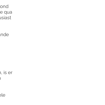
vond
je qua
siast
.
ande
 is er
n
ele