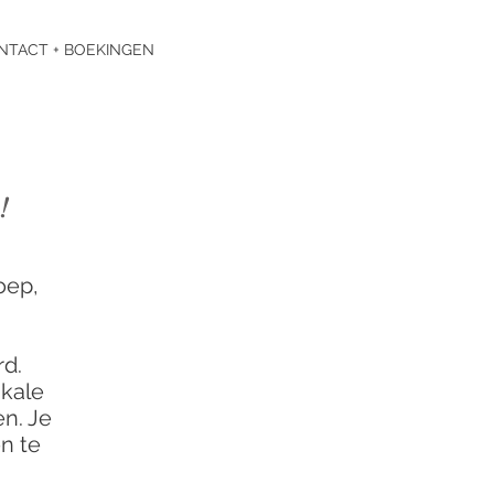
NTACT + BOEKINGEN
!
oep,
d.
kale
n. Je
n te