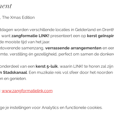
ment
The Xmas Edition
stdagen worden verschillende locaties in Gelderland en Dren
 want 
zangformatie LINK!
 presenteert een op 
kerst geïnspi
 mooiste tijd van het jaar.
etoverende samenzang, 
verrassende arrangementen 
en een
te, verstilling én gezelligheid, perfect om samen de donker
 onderdeel van een 
kerst 5-luik
, waarin LINK! te horen zal zijn 
n Stadskanaal
. Een muzikale reis vol sfeer door het noorden
n en genieten.
 
www.zangformatielink.com
je instellingen voor Analytics en functionele cookies.