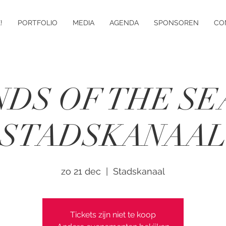
!
PORTFOLIO
MEDIA
AGENDA
SPONSOREN
CO
DS OF THE S
STADSKANAA
zo 21 dec
  |  
Stadskanaal
Tickets zijn niet te koop